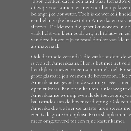
Je zou denken dat in een land waar tornado’s 
dikwijls voorkomen, er niet voor hout gekozen
belangrijke bouwstof. Toch is de werkelijkheid
een belangrijke bouwstof in Amerika en ook n
sfeervol. De kleuren die gebruikt worden in de
vaak licht van kleur zoals wit, lichtblauw en ze
van deze huizen zijn meestal donker van kleur 
als materiaal.
Ook de mooie veranda’s die vaak rondom de 
is typisch Amerikaans. Hier is het met het vel
heerlijk vertoeven in een schommelstoel. Fors
grote glaspartijen vormen de boventoon. Het t
Amerikaanse gevoel in de woning creëert men 
open ruimtes. Een open keuken is niet weg te 
Amerikaanse woning evenals de toevoeging van
balustrades aan de bovenverdieping. Ook een t
Amerika die we hier de laatste jaren steeds m
zien is de grote inloopkast. Extra slaapkamers
meer omgetoverd tot een fijne kastenkamer.