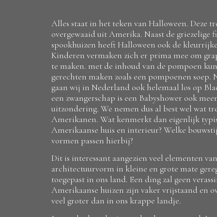
Alles staat in het teken van Halloween. Deze tr
overgewaaid uit Amerika. Naast de griezelige f
spookhuizen heeft Halloween ook de kleurrij
Kinderen vermaken zich er prima mee om grap
te maken. met de inhoud van de pompoen kun
gerechten maken zoals een pompoenen soep. N
gaan wij in Nederland ook helemaal los op Blac
een zwangerschap is een Babyshower ook meer
uitzondering. We nemen dus al best wel wat tr
Amerikanen. Wat kenmerkt dan eigenlijk typi
Amerikaanse huis en interieur? Welke bouwstijl
vormen passen hierbij?
Dit is interessant aangezien veel elementen va
architectuurvorm in kleine en grote mate ger
toegepast in ons land. Een ding zal geen verassi
Amerikaanse huizen zijn vaker vrijstaand en o
veel groter dan in ons krappe landje.