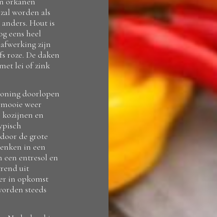
en orkanen
 zal worden als
 anders. Hout is
og eens heel
 afwerking zijn
lfs roze. De daken
met lei of zink
woning doorlopen
e mooie weer
e kozijnen en
ypisch
door de grote
denken in een
 een entresol en
rend uit
eer in opkomst
 worden steeds