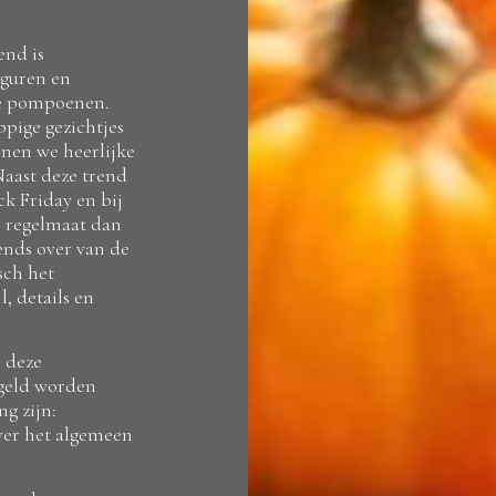
end is
iguren en
ke pompoenen.
pige gezichtjes
nen we heerlijke
aast deze trend
k Friday en bij
 regelmaat dan
ends over van de
sch het
, details en
n deze
egeld worden
ng zijn:
ver het algemeen