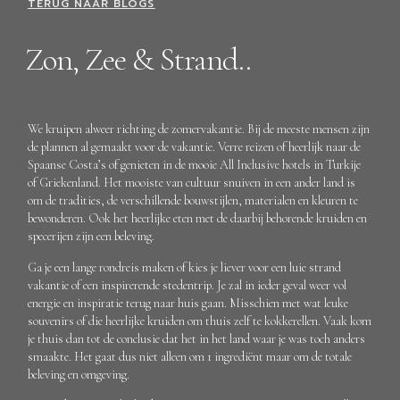
TERUG NAAR BLOGS
Zon, Zee & Strand..
We kruipen alweer richting de zomervakantie. Bij de meeste mensen zijn
de plannen al gemaakt voor de vakantie. Verre reizen of heerlijk naar de
Spaanse Costa’s of genieten in de mooie All Inclusive hotels in Turkije
of Griekenland. Het mooiste van cultuur snuiven in een ander land is
om de tradities, de verschillende bouwstijlen, materialen en kleuren te
bewonderen. Ook het heerlijke eten met de daarbij behorende kruiden en
specerijen zijn een beleving.
Ga je een lange rondreis maken of kies je liever voor een luie strand
vakantie of een inspirerende stedentrip. Je zal in ieder geval weer vol
energie en inspiratie terug naar huis gaan. Misschien met wat leuke
souvenirs of die heerlijke kruiden om thuis zelf te kokkerellen. Vaak kom
je thuis dan tot de conclusie dat het in het land waar je was toch anders
smaakte. Het gaat dus niet alleen om 1 ingrediënt maar om de totale
beleving en omgeving.