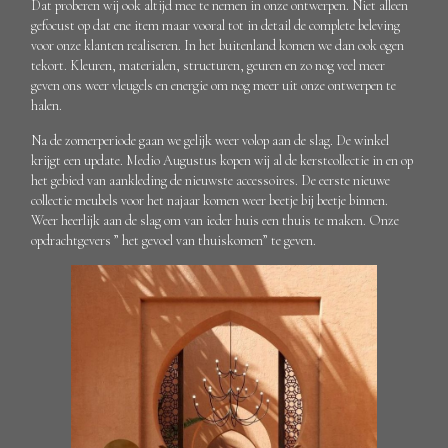
Dat proberen wij ook altijd mee te nemen in onze ontwerpen. Niet alleen
gefocust op dat ene item maar vooral tot in detail de complete beleving
voor onze klanten realiseren. In het buitenland komen we dan ook ogen
tekort. Kleuren, materialen, structuren, geuren en zo nog veel meer
geven ons weer vleugels en energie om nog meer uit onze ontwerpen te
halen.
Na de zomerperiode gaan we gelijk weer volop aan de slag. De winkel
krijgt een update. Medio Augustus kopen wij al de kerstcollectie in en op
het gebied van aankleding de nieuwste accessoires. De eerste nieuwe
collectie meubels voor het najaar komen weer beetje bij beetje binnen.
Weer heerlijk aan de slag om van ieder huis een thuis te maken. Onze
opdrachtgevers ” het gevoel van thuiskomen” te geven.